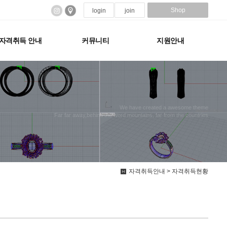
Shop
login
join
자격취득 안내
커뮤니티
지원안내
We have created a awesome theme
Far far away,behind the word mountains, far from the countries
자격취득안내 > 자격취득현황