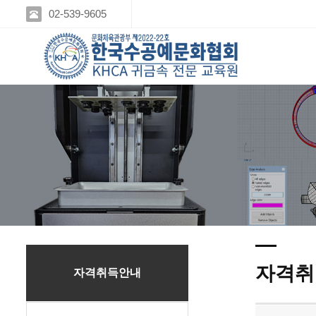
02-539-9605
자격취
자격취득안내