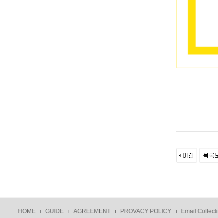
HOME
GUIDE
AGREEMENT
PROVACY POLICY
Email Collecti