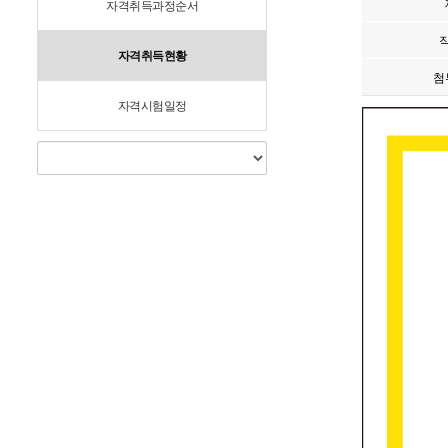
자격취득과정순서
자격취득현황
첨
자격시험일정