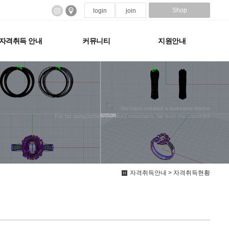
Shop
login
join
자격취득 안내
커뮤니티
지원안내
We have created a awesome theme
Far far away,behind the word mountains, far from the countries
자격취득안내 > 자격취득현황