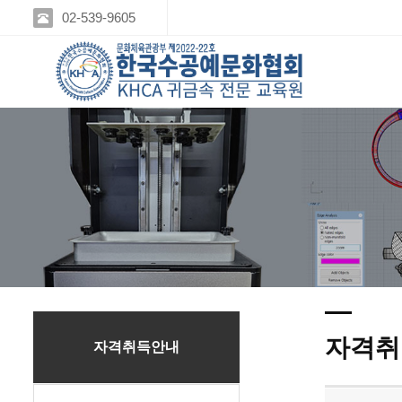
02-539-9605
자격취
자격취득안내